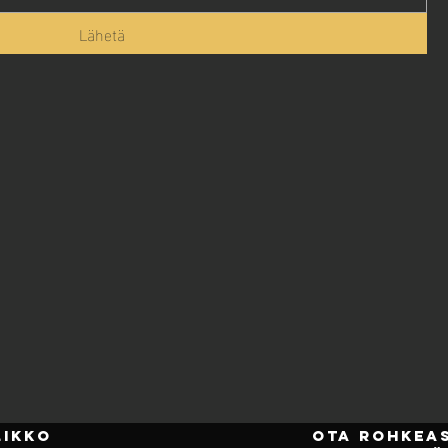
Lähetä
likko
OTa ROHKEAS