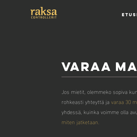
ETUS
Varaa M
Jos mietit, olemmeko sopiva kum
rohkeasti yhteyttä ja
varaa 30 m
yhdessä, kuinka voimme olla av
miten jatketaan.