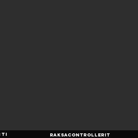
TI
raksa
controllerit