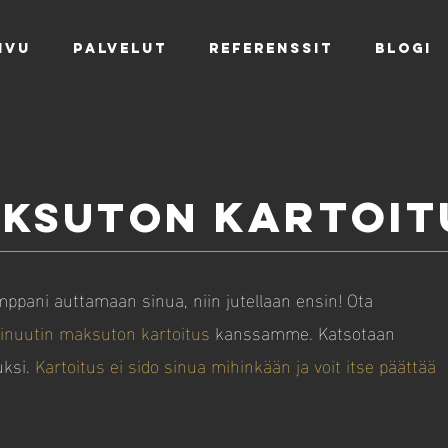
IVU
PALVELUT
REFERENSSIT
BLOGI
KARTOI
AKSUTON
ppani auttamaan sinua, niin jutellaan ensin! Ota
inuutin maksuton kartoitus
kanssamme. Katsotaan
uksi.
Kartoitus ei sido sinua mihinkään ja voit itse päättää